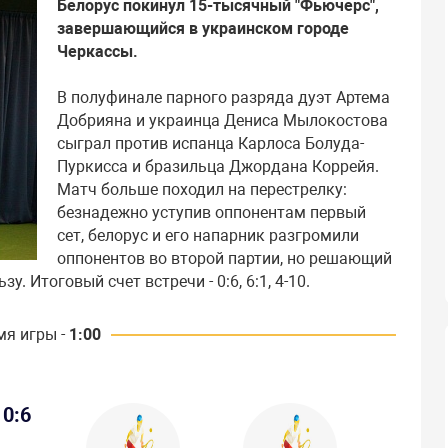
Белорус покинул 15-тысячный "Фьючерс",
завершающийся в украинском городе
Черкассы.
В полуфинале парного разряда дуэт Артема
Добрияна и украинца Дениса Мылокостова
сыграл против испанца Карлоса Болуда-
Пуркисса и бразильца Джордана Коррейя.
Матч больше походил на перестрелку:
безнадежно уступив оппонентам первый
сет, белорус и его напарник разгромили
оппонентов во второй партии, но решающий
у. Итоговый счет встречи - 0:6, 6:1, 4-10.
мя игры -
1:00
0:6