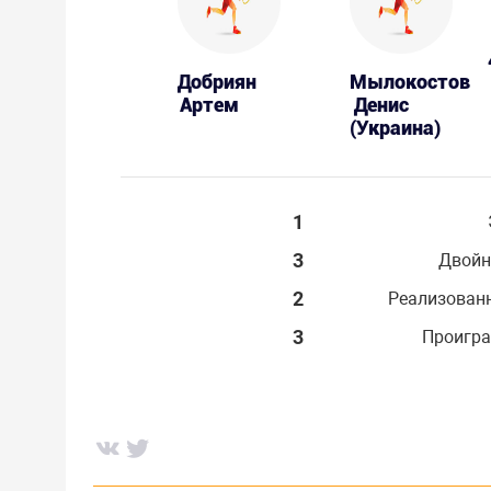
Добриян
Мылокостов
Артем
Денис
(Украина)
1
3
Двойн
2
Реализован
3
Проигра