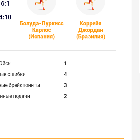
6:1
4:10
Болуда-Пуркисс
Коррейя
Карлос
Джордан
(Испания)
(Бразилия)
1
Эйсы
4
ые ошибки
3
ные брейкпоинты
2
нные подачи