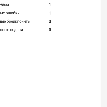
1
Эйсы
1
ые ошибки
3
ные брейкпоинты
0
нные подачи