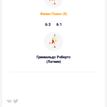
Филин Павел (8)
6:3
6:1
Гринвальдс Робертс
(Латвия)