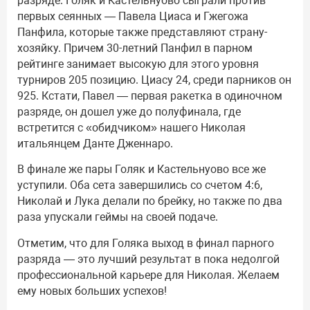
разряде. Голяк и Кастельнуово сыграли против
первых сеянных — Павела Циаса и Гжегожа
Панфила, которые также представляют страну-
хозяйку. Причем 30-летний Панфил в парном
рейтинге занимает высокую для этого уровня
турниров 205 позицию. Циасу 24, среди парников он
925. Кстати, Павел — первая ракетка в одиночном
разряде, он дошел уже до полуфинала, где
встретится с «обидчиком» нашего Николая
итальянцем Данте Дженнаро.
В финале же пары Голяк и Кастельнуово все же
уступили. Оба сета завершились со счетом 4:6,
Николай и Лука делали по брейку, но также по два
раза упускали геймы на своей подаче.
Отметим, что для Голяка выход в финал парного
разряда — это лучший результат в пока недолгой
профессиональной карьере для Николая. Желаем
ему новых больших успехов!