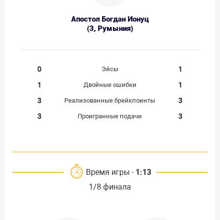
Апостол Богдан Ионуц
(3, Румыния)
0
1
Эйсы
1
1
Двойные ошибки
3
3
Реализованные брейкпоинты
3
3
Проигранные подачи
Время игры -
1:13
1/8 финала