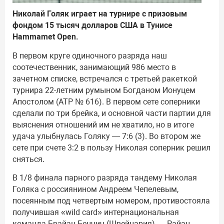
Николай Голяк играет на турнире с призовым
фондом 15 тысяч долларов США в Тунисе
Hammamet Open.
В первом круге одиночного разряда наш
соотечественник, занимающий 986 место в
зачетном списке, встречался с третьей ракеткой
турнира 22-летним румыном Богданом Ионуцем
Апостолом (АТР № 616). В первом сете соперники
сделали по три брейка, и основной части партии для
выяснения отношений им не хватило, но в итоге
удача улыбнулась Голяку — 7:6 (3). Во втором же
сете при счете 3:2 в пользу Николая соперник решил
сняться.
В 1/8 финала парного разряда тандему Николая
Голяка с россиянином Андреем Чепелевым,
посеянным под четвертым номером, противостояла
получившая «wild card» интернациональная
команда Брайан Бенчич (Швейцария) — Райан