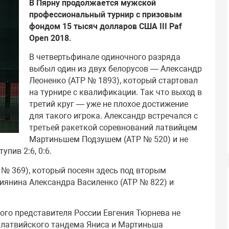
В Пярну продолжается мужской
профессиональный турнир с призовым
фондом 15 тысяч долларов США III Paf
Open 2018.
В четвертьфинале одиночного разряда
выбыл один из двух белорусов — Александр
Леоненко (АТР № 1893), который стартовал
на турнире с квалификации. Так что выход в
третий круг — уже не плохое достижение
для такого игрока. Александр встречался с
третьей ракеткой соревнований латвийцем
Мартиньшем Подзушем (АТР № 520) и не
упив 2:6, 0:6.
 № 369), который посеян здесь под вторым
иянина Александра Василенко (АТР № 822) и
ого представителя России Евгения Тюрнева не
т латвийского тандема Яниса и Мартиньша