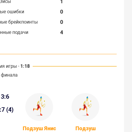
1
Эйсы
0
ые ошибки
0
ные брейкпоинты
4
нные подачи
мя игры -
1:18
 финала
3:6
:7 (4)
Подзуш Янис
Подзуш