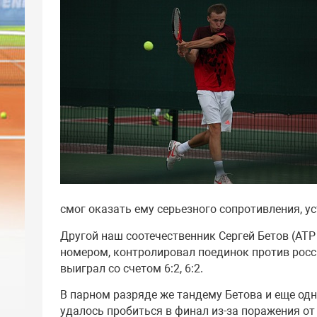
смог оказать ему серьезного сопротивления, уст
Другой наш соотечественник Сергей Бетов (АТР
номером, контролировал поединок против росс
выиграл со счетом 6:2, 6:2.
В парном разряде же тандему Бетова и еще одн
удалось пробиться в финал из-за поражения о