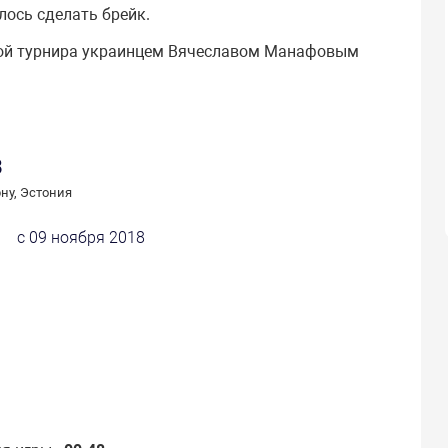
лось сделать брейк.
ткой турнира украинцем Вячеславом Манафовым
8
ну, Эстония
с 09 ноября 2018