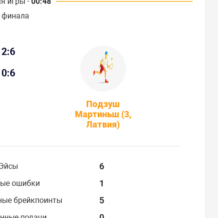
я игры -
00:48
 финала
2:6
0:6
Подзуш
Мартиньш (3,
Латвия)
6
Эйсы
1
ые ошибки
5
ные брейкпоинты
0
нные подачи