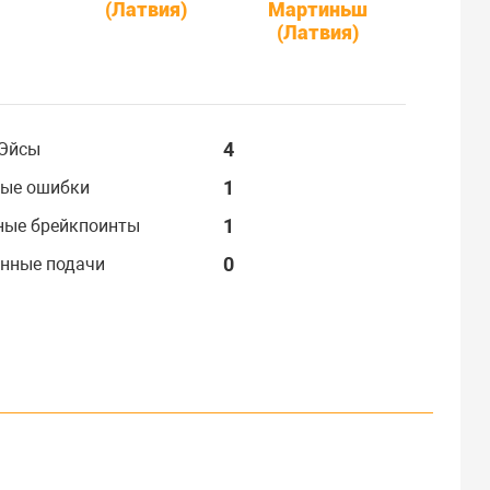
(Латвия)
Мартиньш
(Латвия)
4
Эйсы
1
ые ошибки
1
ные брейкпоинты
0
нные подачи