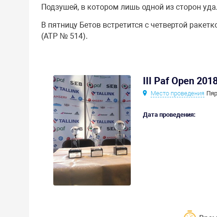
Подзушей, в котором лишь одной из сторон уда
В пятницу Бетов встретится с четвертой раке
(АТР № 514).
III Paf Open 201
Место проведения
Пяр
Дата проведения: