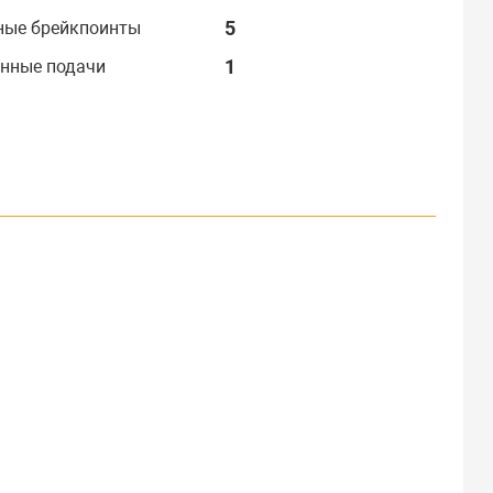
5
ные брейкпоинты
1
нные подачи