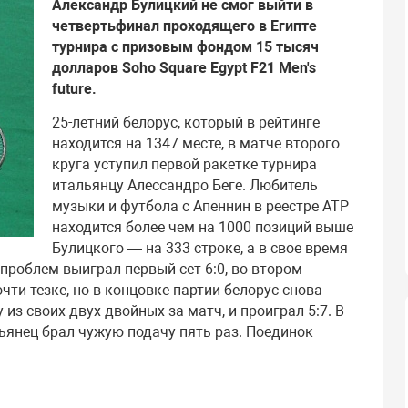
Александр Булицкий не смог выйти в
четвертьфинал проходящего в Египте
турнира с призовым фондом 15 тысяч
долларов Soho Square Egypt F21 Men's
future.
25-летний белорус, который в рейтинге
находится на 1347 месте, в матче второго
круга уступил первой ракетке турнира
итальянцу Алессандро Беге. Любитель
музыки и футбола с Апеннин в реестре АТР
находится более чем на 1000 позиций выше
Булицкого — на 333 строке, а в свое время
з проблем выиграл первый сет 6:0, во втором
ти тезке, но в концовке партии белорус снова
 из своих двух двойных за матч, и проиграл 5:7. В
льянец брал чужую подачу пять раз. Поединок