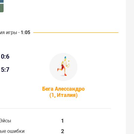
мя игры -
1:05
0:6
5:7
Бега Алессандро
(1, Италия)
1
Эйсы
2
ые ошибки