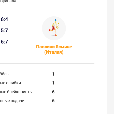
6 финала
6:4
5:7
6:7
Паолини Ясмине
(Италия)
1
Эйсы
1
ые ошибки
6
ные брейкпоинты
6
нные подачи