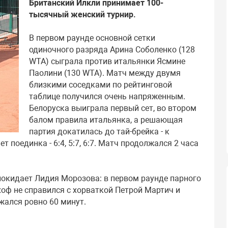
Британский Илкли принимает 100-
тысячный женский турнир.
В первом раунде основной сетки
одиночного разряда Арина Соболенко (128
WTA) сыграла против итальянки Ясмине
Паолини (130 WTA). Матч между двумя
близкими соседками по рейтинговой
таблице получился очень напряженным.
Белоруска выиграла первый сет, во втором
балом правила итальянка, а решающая
партия докатилась до тай-брейка - к
 поединка - 6:4, 5:7, 6:7. Матч продолжался 2 часа
покидает Лидия Морозова: в первом раунде парного
оф не справился с хорваткой Петрой Мартич и
лжался ровно 60 минут.