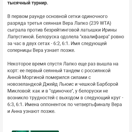
тысячный турнир.
В первом раунде основной сетки одиночного
разряда третья сеянная Вера Лапко (239 WTA)
сыграла против безрейтинговой латышки Ирины
Лапустиной. Белоруска одолела "квалифаера" ровно
за час в двух сетах - 6:2, 6:1. Имя следующей
соперницы Вера узнает позже.
Некоторое время спустя Лапко еще раз вышла на
корт: ее первый сеянный тандем с россиянкой
Анной Моргиной померился силами с
новозеландкой Джейд Льюис и чешкой Барборой
Микловой: как и в "одиночке", у белоруски не
возникло трудностей с выходом в следующий круг -
6:3, 6:1. Имена оппоненток по четвертьфиналу Вера
и Анна узнают позже.