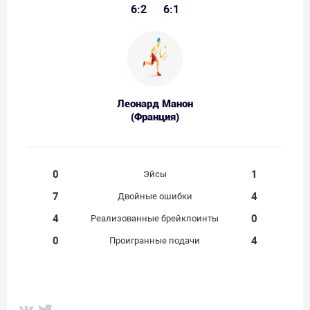
6:2
6:1
Леонард Манон
(Франция)
0
1
Эйсы
7
4
Двойные ошибки
4
0
Реализованные брейкпоинты
0
4
Проигранные подачи