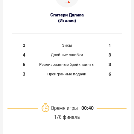
Спитери Далила
(Италия)
2
1
Эйсы
4
3
Двойные ошибки
6
3
Реализованные брейкпоинты
3
6
Проигранные подачи
Время игры -
00:40
1/8 финала