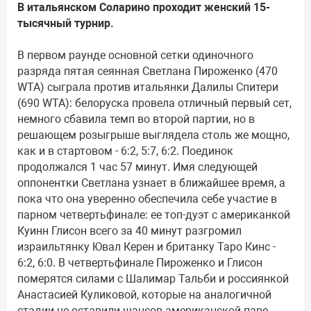
В итальянском Соларино проходит женский 15-
тысячный турнир.
В первом раунде основной сетки одиночного
разряда пятая сеянная Светлана Пироженко (470
WTA) сыграла против итальянки Далилы Спитери
(690 WTA): белоруска провела отличный первый сет,
немного сбавила темп во второй партии, но в
решающем розыгрыше выглядела столь же мощно,
как и в стартовом - 6:2, 5:7, 6:2. Поединок
продолжался 1 час 57 минут. Имя следующей
оппонентки Светлана узнает в ближайшее время, а
пока что она уверенно обеспечила себе участие в
парном четвертьфинале: ее топ-дуэт с американкой
Куинн Глисон всего за 40 минут разгромил
израильтянку Ювал Керен и британку Таро Кинс -
6:2, 6:0. В четвертьфинале Пироженко и Глисон
померятся силами с Шалимар Тальби и россиянкой
Анастасией Куликовой, которые на аналогичной
стадии не оставили шансов американской паре