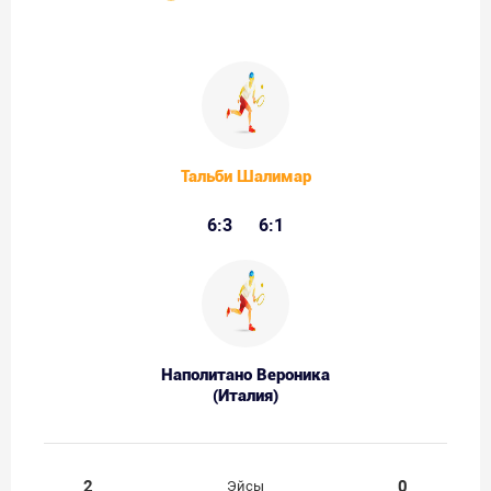
Тальби Шалимар
6:3
6:1
Наполитано Вероника
(Италия)
2
0
Эйсы