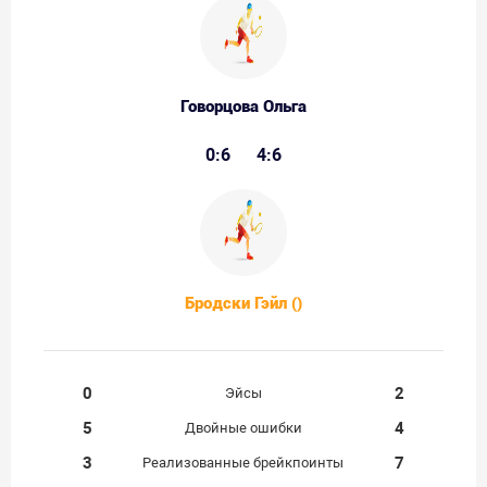
Говорцова Ольга
0:6
4:6
Бродски Гэйл ()
0
2
Эйсы
5
4
Двойные ошибки
3
7
Реализованные брейкпоинты