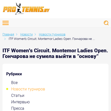
Главная
Новости
Новости турниров
ITF Women's Circuit. Montemor Ladies Open. Гончарова не ...
ITF Women's Circuit. Montemor Ladies Open.
Гончарова не сумела выйти в "основу"
Рубрики
Все
Новости турниров
Статьи
Интервью
Пресса