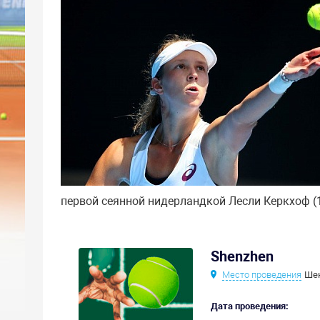
первой сеянной нидерландкой Лесли Керкхоф (1
Shenzhen
Место проведения
Шен
Дата проведения: