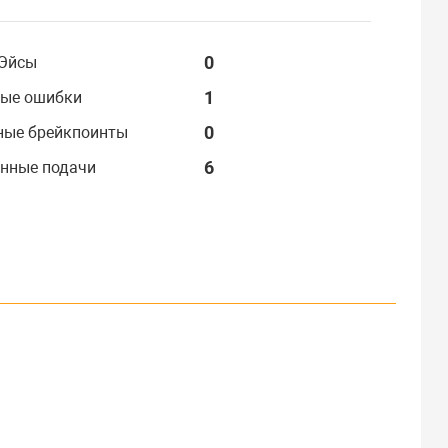
0
Эйсы
1
ые ошибки
0
ные брейкпоинты
6
нные подачи