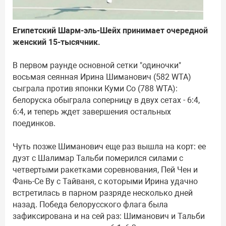
Египетский Шарм-эль-Шейх принимает очередной
женский 15-тысячник.
В первом раунде основной сетки "одиночки"
восьмая сеянная Ирина Шиманович (582 WTA)
сыграла против японки Куми Со (788 WTA):
белоруска обыграла соперницу в двух сетах - 6:4,
6:4, и теперь ждет завершения остальных
поединков.
Чуть позже Шиманович еще раз вышла на корт: ее
дуэт с Шалимар Тальби померился силами с
четвертыми ракетками соревнования, Пей Чен и
Фань-Се Ву с Тайваня, с которыми Ирина удачно
встретилась в парном разряде несколько дней
назад. Победа белорусского флага была
зафиксирована и на сей раз: Шиманович и Тальби