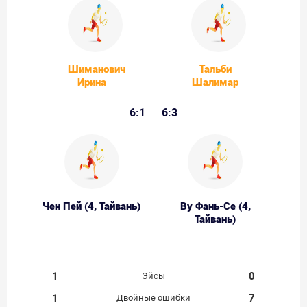
Шиманович
Тальби
Ирина
Шалимар
6:1
6:3
Чен Пей (4, Тайвань)
Ву Фань-Се (4,
Тайвань)
1
0
Эйсы
1
7
Двойные ошибки