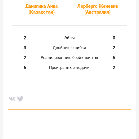
Данилина Анна
Лорбергс Женевив
(Казахстан)
(Австралия)
2
0
Эйсы
3
2
Двойные ошибки
2
6
Реализованные брейкпоинты
6
2
Проигранные подачи