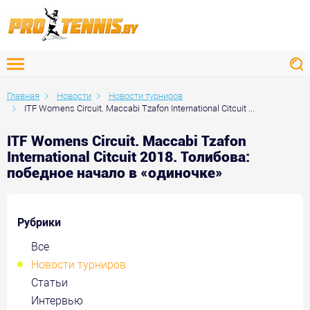
Главная
Новости
Новости турниров
ITF Womens Circuit. Maccabi Tzafon International Citcuit ...
ITF Womens Circuit. Maccabi Tzafon
International Citcuit 2018. Толибова:
победное начало в «одиночке»
Рубрики
Все
Новости турниров
Статьи
Интервью