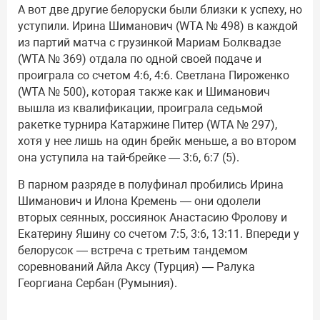
А вот две другие белоруски были близки к успеху, но
уступили. Ирина Шиманович (WTA № 498) в каждой
из партий матча с грузинкой Мариам Болквадзе
(WTA № 369) отдала по одной своей подаче и
проиграла со счетом 4:6, 4:6. Светлана Пироженко
(WTA № 500), которая также как и Шиманович
вышла из квалификации, проиграла седьмой
ракетке турнира Катаржине Питер (WTA № 297),
хотя у нее лишь на один брейк меньше, а во втором
она уступила на тай-брейке — 3:6, 6:7 (5).
В парном разряде в полуфинал пробились Ирина
Шиманович и Илона Кремень — они одолели
вторых сеянных, россиянок Анастасию Фролову и
Екатерину Яшину со счетом 7:5, 3:6, 13:11. Впереди у
белорусок — встреча с третьим тандемом
соревнований Айла Аксу (Турция) — Ралука
Георгиана Сербан (Румыния).