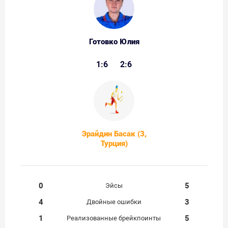
Готовко Юлия
1:6
2:6
Эрайдин Басак (3,
Турция)
0
5
Эйсы
4
3
Двойные ошибки
1
5
Реализованные брейкпоинты