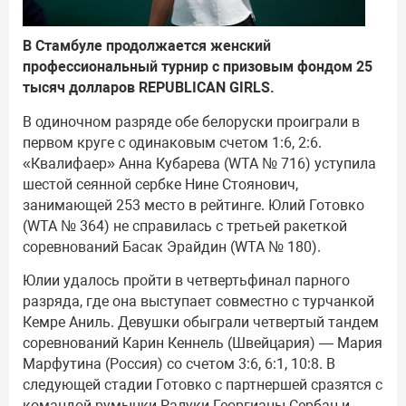
В Стамбуле продолжается женский
профессиональный турнир с призовым фондом 25
тысяч долларов REPUBLICAN GIRLS.
В одиночном разряде обе белоруски проиграли в
первом круге с одинаковым счетом 1:6, 2:6.
«Квалифаер» Анна Кубарева (WTA № 716) уступила
шестой сеянной сербке Нине Стоянович,
занимающей 253 место в рейтинге. Юлий Готовко
(WTA № 364) не справилась с третьей ракеткой
соревнований Басак Эрайдин (WTA № 180).
Юлии удалось пройти в четвертьфинал парного
разряда, где она выступает совместно с турчанкой
Кемре Аниль. Девушки обыграли четвертый тандем
соревнований Карин Кеннель (Швейцария) — Мария
Марфутина (Россия) со счетом 3:6, 6:1, 10:8. В
следующей стадии Готовко с партнершей сразятся с
командой румынки Ралуки Георгианы Сербан и