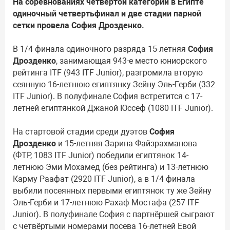
На соревнованиях четвёртой категории в Египте
одиночный четвертьфинал и две стадии парной
сетки провела София Дрозденко.
В 1/4 финала одиночного разряда 15-летняя
София
Дрозденко
, занимающая 943-е место юниорского
рейтинга ITF (943 ITF Junior), разгромила вторую
сеянную 16-летнюю египтянку Зейну Эль-Герби (332
ITF Junior). В полуфинале София встретится с 17-
летней египтянкой Джаной Юссеф (1080 ITF Junior).
На стартовой стадии среди дуэтов
София
Дрозденко
и 15-летняя Зарина Файзрахманова
(ФТР, 1083 ITF Junior) победили египтянок 14-
летнюю Эми Мохамед (без рейтинга) и 13-летнюю
Карму Раафат (2920 ITF Junior), а в 1/4 финала
выбили посеянных первыми египтянок ту же Зейну
Эль-Герби и 17-летнюю Рахаф Мостафа (257 ITF
Junior). В полуфинале София с партнёршей сыграют
с четвёртыми номерами посева 16-летней Евой