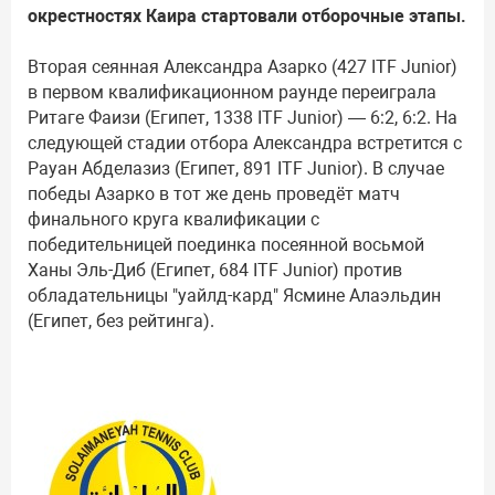
окрестностях Каира стартовали отборочные этапы.
Вторая сеянная Александра Азарко (427 ITF Junior)
в первом квалификационном раунде переиграла
Ритаге Фаизи (Египет, 1338 ITF Junior) — 6:2, 6:2. На
следующей стадии отбора Александра встретится с
Рауан Абделазиз (Египет, 891 ITF Junior). В случае
победы Азарко в тот же день проведёт матч
финального круга квалификации с
победительницей поединка посеянной восьмой
Ханы Эль-Диб (Египет, 684 ITF Junior) против
обладательницы "уайлд-кард" Ясмине Алаэльдин
(Египет, без рейтинга).