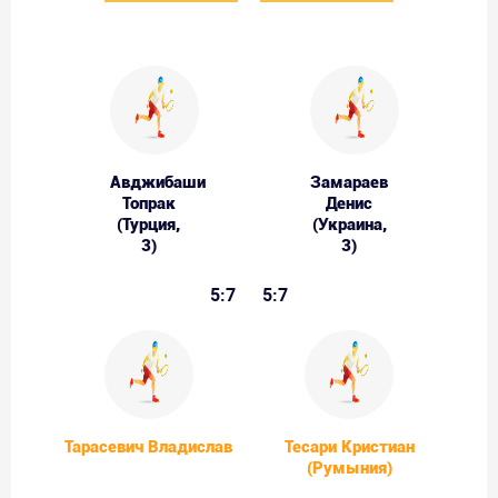
Авджибаши
Замараев
Топрак
Денис
(Турция,
(Украина,
3)
3)
5:7
5:7
Тарасевич Владислав
Тесари Кристиан
(Румыния)