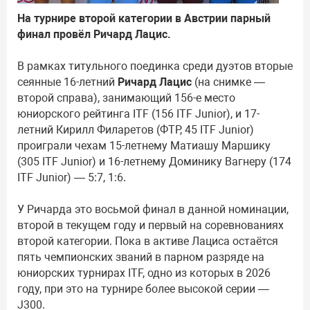
На турнире второй категории в Австрии парный
финал провёл Ричард Лацис.
В рамках титульного поединка среди дуэтов вторые
сеянные 16-летний
Ричард Лацис
(на снимке —
второй справа), занимающий 156-е место
юниорского рейтинга ITF (156 ITF Junior), и 17-
летний Кирилл Филаретов (ФТР, 45 ITF Junior)
проиграли чехам 15-летнему Матиашу Маршику
(305 ITF Junior) и 16-летнему Доминику Вагнеру (174
ITF Junior) — 5:7, 1:6.
У Ричарда это восьмой финал в данной номинации,
второй в текущем году и первый на соревнованиях
второй категории. Пока в активе Лациса остаётся
пять чемпионских званий в парном разряде на
юниорских турнирах ITF, одно из которых в 2026
году, при это на турнире более высокой серии —
J300.