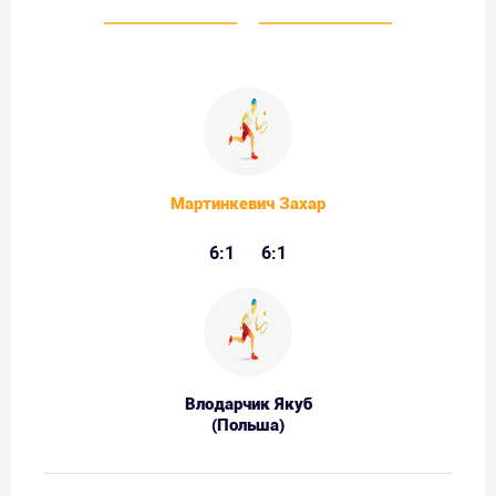
Мартинкевич Захар
6:1
6:1
Влодарчик Якуб
(Польша)