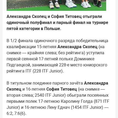
Александра Скопец и София Титовец отыграли
одиночный полуфинал и парный финал на турнире
пятой категории в Польше.
В 1/2 финала одиночного разряда победительница
квалификации 15-летняя
Александра Скопец
(на
снимке — крайняя слева; без рейтинга) уступила
первой сеянной 17-летней польке Доминике
Подгаецкой, занимающей 228-е место юниорского
рейтинга ITF (228 ITF Junior).
В титульном поединке парного зачёта
Александра
Скопец
и 16-летняя
София Титовец
(на снимке —
вторая слева; 2540 ITF Junior) обыграли посеянных
первыми полек 17-летнюю Каролину Голда (871 ITF
Junior) и 16-летнюю Лену Еднач (1454 ITF Junior) —
6:2, 7:6(6).