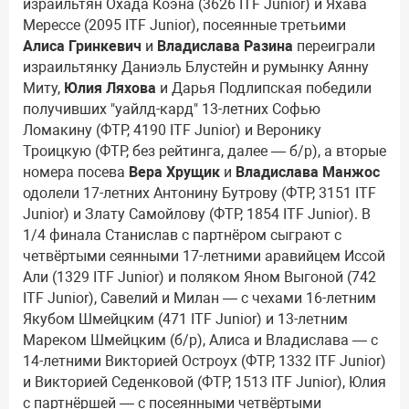
израильтян Охада Коэна (3626 ITF Junior) и Яхава
Мерессе (2095 ITF Junior), посеянные третьими
Алиса Гринкевич
и
Владислава Разина
переиграли
израильтянку Даниэль Блустейн и румынку Аянну
Миту,
Юлия Ляхова
и Дарья Подлипская победили
получивших "уайлд-кард" 13-летних Софью
Ломакину (ФТР, 4190 ITF Junior) и Веронику
Троицкую (ФТР, без рейтинга, далее — б/р), а вторые
номера посева
Вера Хрущик
и
Владислава Манжос
одолели 17-летних Антонину Бутрову (ФТР, 3151 ITF
Junior) и Злату Самойлову (ФТР, 1854 ITF Junior). В
1/4 финала Станислав с партнёром сыграют с
четвёртыми сеянными 17-летними аравийцем Иссой
Али (1329 ITF Junior) и поляком Яном Выгоной (742
ITF Junior), Савелий и Милан — с чехами 16-летним
Якубом Шмейцким (471 ITF Junior) и 13-летним
Мареком Шмейцким (б/р), Алиса и Владислава — с
14-летними Викторией Остроух (ФТР, 1332 ITF Junior)
и Викторией Седенковой (ФТР, 1513 ITF Junior), Юлия
с партнёршей — с посеянными четвёртыми