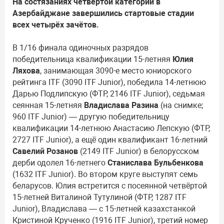
На состязаниях четвёртой категории в
Азербайджане завершились стартовые стадии
всех четырёх зачётов.
В 1/16 финала одиночных разрядов
победительница квалификации 15-летняя
Юлия
Ляхова
, занимающая 3090-е место юниорского
рейтинга ITF (3090 ITF Junior), победила 14-летнюю
Дарью Подлипскую (ФТР, 2146 ITF Junior), седьмая
сеянная 15-летняя
Владислава Разина
(на снимке;
960 ITF Junior) — другую победительницу
квалификации 14-летнюю Анастасию Лепскую (ФТР,
2727 ITF Junior), а ещё один квалификант 16-летний
Савелий Розанов
(2149 ITF Junior) в белорусском
дерби одолел 16-летнего
Станислава Бульбенкова
(1632 ITF Junior). Во втором круге выступят семь
беларусов. Юлия встретится с посеянной четвёртой
15-летней Виталиной Тутулиной (ФТР, 1287 ITF
Junior), Владислава — с 15-летней казахстанкой
Кристиной Крученко (1916 ITF Junior), третий номер