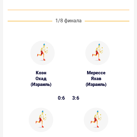
1/8 финала
Коэн
Мерессе
Охад
Яхав
(Израиль)
(Израиль)
0:6
3:6