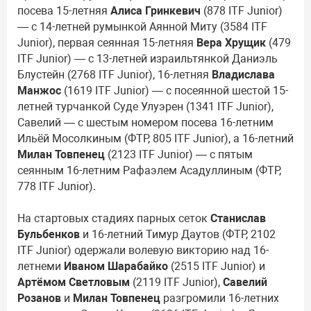
посева 15-летняя
Алиса Гринкевич
(878 ITF Junior)
— с 14-летней румынкой Аянной Миту (3584 ITF
Junior), первая сеянная 15-летняя
Вера Хрущик
(479
ITF Junior) — с 13-летней израильтянкой Даниэль
Блустейн (2768 ITF Junior), 16-летняя
Владислава
Манжос
(1619 ITF Junior) — с посеянной шестой 15-
летней турчанкой Суде Улуэрен (1341 ITF Junior),
Савелий — с шестым номером посева 16-летним
Ильёй Мосолкиным (ФТР, 805 ITF Junior), а 16-летний
Милан Товпенец
(2123 ITF Junior) — с пятым
сеянным 16-летним Рафаэлем Асадуллиным (ФТР,
778 ITF Junior).
На стартовых стадиях парных сеток
Станислав
Бульбенков
и 16-летний Тимур Даутов (ФТР, 2102
ITF Junior) одержали волевую викторию над 16-
летнеми
Иваном Шарабайко
(2515 ITF Junior) и
Артёмом Светловым
(2119 ITF Junior),
Савелий
Розанов
и
Милан Товпенец
разгромили 16-летних