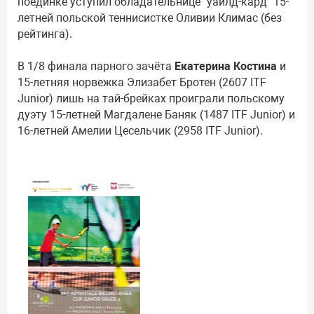
поединке уступил обладательнице "уайлд-кард" 15-
летней польской теннисистке Оливии Климас (без
рейтинга).
В 1/8 финала парного зачёта
Екатерина Костина
и
15-летняя норвежка Элизабет Бротен (2607 ITF
Junior) лишь на тай-брейках проиграли польскому
дуэту 15-летней Магдалене Баняк (1487 ITF Junior) и
16-летней Амелии Цесельчик (2958 ITF Junior).