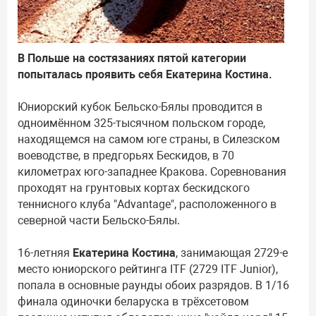
В Польше на состязаниях пятой категории
попыталась проявить себя Екатерина Костина.
Юниорский кубок Бельско-Бялы проводится в
одноимённом 325-тысячном польском городе,
находящемся на самом юге страны, в Силезском
воеводстве, в предгорьях Бескидов, в 70
километрах юго-западнее Кракова. Соревнования
проходят на грунтовых кортах бескидского
теннисного клуба "Advantage", расположенного в
северной части Бельско-Бялы.
16-летняя
Екатерина Костина
, занимающая 2729-е
место юниорского рейтинга ITF (2729 ITF Junior),
попала в основные раунды обоих разрядов. В 1/16
финала одиночки беларуска в трёхсетовом