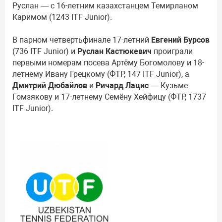
Руслан — с 16-летним казахстанцем Темирланом
Каримом (1243 ITF Junior).
В парном четвертьфинале 17-летний
Евгений Бурсов
(736 ITF Junior) и
Руслан Кастюкевич
проиграли
первыми номерам посева Артёму Богомолову и 18-
летнему Ивану Грецкому (ФТР, 147 ITF Junior), а
Дмитрий Дюбайлов
и
Ричард Лацис
— Кузьме
Гомзякову и 17-летнему Семёну Хейфицу (ФТР, 1737
ITF Junior).