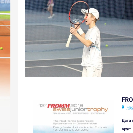
FRO
Мес
Дата 
Круг: