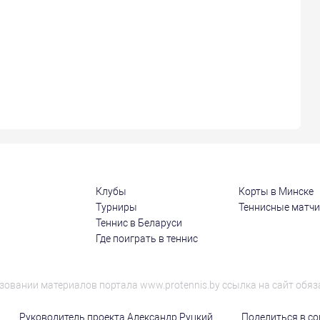
Клубы
Корты в Минске
Турниры
Теннисные матч
Теннис в Беларуси
Где поиграть в теннис
зовании материалов портала www.protennis.by ссылка на сайт обяз
Руководитель проекта Александр Руцкий
Поделиться в соц