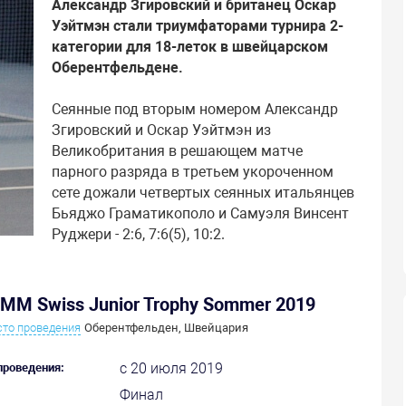
Александр Згировский и британец Оскар
Уэйтмэн стали триумфаторами турнира 2-
категории для 18-леток в швейцарском
Оберентфельдене.
Сеянные под вторым номером Александр
Згировский и Оскар Уэйтмэн из
Великобритания в решающем матче
парного разряда в третьем укороченном
сете дожали четвертых сеянных итальянцев
Бьяджо Граматикополо и Самуэля Винсент
Руджери - 2:6, 7:6(5), 10:2.
MM Swiss Junior Trophy Sommer 2019
то проведения
Оберентфельден, Швейцария
с 20 июля 2019
проведения:
Финал