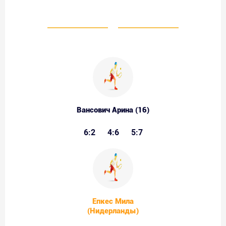
Вансович Арина (16)
6:2
4:6
5:7
Епкес Мила
(Нидерланды)