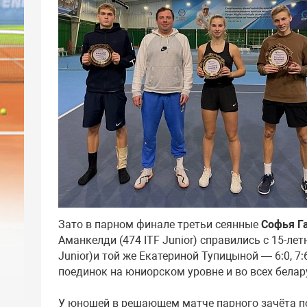
Зато в парном финале третьи сеянные
Софья Г
Аманкелди (474 ITF Junior) справились с 15-ле
Junior)и той же Екатериной Тупицыной — 6:0, 7
поединок на юниорском уровне и во всех бела
У юношей в решающем матче парного зачёта п