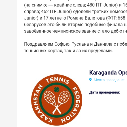
(на снимке — крайние слева; 480 ITF Junior) и 
справа; 462 ITF Junior) одолели третьих номеро
Junior) и 17-летнего Романа Валетова (ФТР, 658 IT
беларусов это были вторые подобные финала на
завоёванное чемпионское звание стало дебют
Поздравляем Софью, Руслана и Даниила с поб
теннисных кортах, так и за их пределами.
Karaganda Ope
Место проведения
Дата проведения: