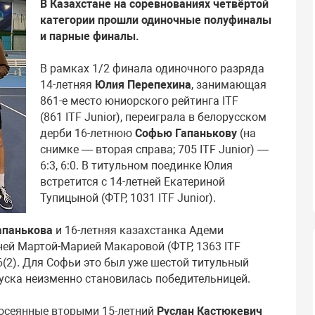
В Казахстане на соревнованиях четвёртой
категории прошли одиночные полуфиналы
и парные финалы.
В рамках 1/2 финала одиночного разряда
14-летняя
Юлия Перепехина
, занимающая
861-е место юниорского рейтинга ITF
(861 ITF Junior), переиграла в белорусском
дерби 16-летнюю
Софью Гапанькову
(на
снимке — вторая справа; 705 ITF Junior) —
6:3, 6:0. В титульном поединке Юлия
встретится с 14-летней Екатериной
Тупицыной (ФТР, 1031 ITF Junior).
апанькова
и 16-летняя казахстанка Адеми
тней Мартой-Марией Макаровой (ФТР, 1363 ITF
:6(2). Для Софьи это был уже шестой титульный
руска неизменно становилась победительницей.
осеянные вторыми 15-летний
Руслан Кастюкевич