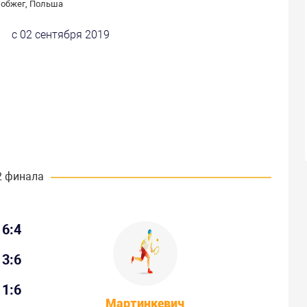
обжег, Польша
с 02 сентября 2019
2 финала
6:4
3:6
1:6
Мартинкевич