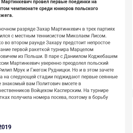
 Мартинкевич провел первые поединки на
том чемпионате среди юниоров польского
жега.
ночном разряде Захар Мартинкевич в трех партиях
ился с местным теннисистом Миколаем Лисом.
о во втором раунде Захару предстоит непростое
ание первой ракеткой турнира Марцелом
овичем из Польши. В паре с Даниилом Коджебашем
ссии Мартинкевич уверенно преодолел польский
Филип Мрук и Гжегож Рудницки. Но и в этом зачете
а на следующей стадии поджидают первые сеянные
 знакомый вам Политович вмсете в
чественников Войцехом Касперским. На турнире
етках получила номера посева, поэтому в борьбу
2019