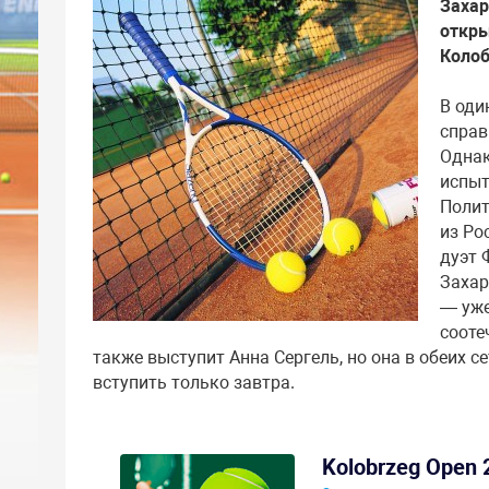
Захар
откры
Колоб
В оди
справ
Однак
испыт
Полит
из Ро
дуэт 
Захар
— уже
сооте
также выступит Анна Сергель, но она в обеих с
вступить только завтра.
Kolobrzeg Open 