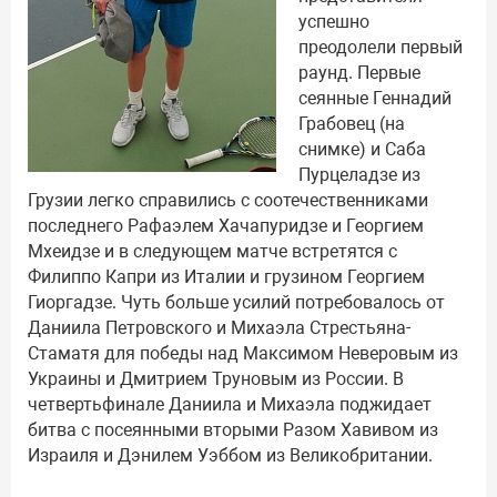
успешно
преодолели первый
раунд. Первые
сеянные Геннадий
Грабовец (на
снимке) и Саба
Пурцеладзе из
Грузии легко справились с соотечественниками
последнего Рафаэлем Хачапуридзе и Георгием
Мхеидзе и в следующем матче встретятся с
Филиппо Капри из Италии и грузином Георгием
Гиоргадзе. Чуть больше усилий потребовалось от
Даниила Петровского и Михаэла Стрестьяна-
Стаматя для победы над Максимом Неверовым из
Украины и Дмитрием Труновым из России. В
четвертьфинале Даниила и Михаэла поджидает
битва с посеянными вторыми Разом Хавивом из
Израиля и Дэнилем Уэббом из Великобритании.