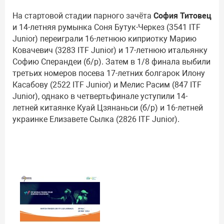
На стартовой стадии парного зачёта
София Титовец
и 14-летняя румынка Соня Бутук-Черкез (3541 ITF
Junior) переиграли 16-летнюю киприотку Марию
Ковачевич (3283 ITF Junior) и 17-летнюю итальянку
Софию Сперандеи (б/р). Затем в 1/8 финала выбили
третьих номеров посева 17-летних болгарок Илону
Касабову (2522 ITF Junior) и Мелис Расим (847 ITF
Junior), однако в четвертьфинале уступили 14-
летней китаянке Куай Цзянаньси (б/р) и 16-летней
украинке Елизавете Сылка (2826 ITF Junior).