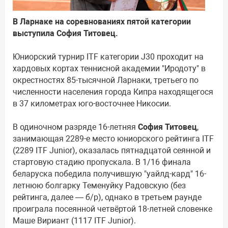
В Ларнаке на соревнованиях пятой категории
выступила София Титовец.
Юниорский турнир ITF категории J30 проходит на
хардовых кортах теннисной академии "Иродоту" в
окрестностях 85-тысячной Ларнаки, третьего по
численности населения города Кипра находящегося
в 37 километрах юго-восточнее Никосии.
В одиночном разряде 16-летняя
София Титовец
,
занимающая 2289-е место юниорского рейтинга ITF
(2289 ITF Junior), оказалась пятнадцатой сеянной и
стартовую стадию пропускала. В 1/16 финала
беларуска победила получившую "уайлд-кард" 16-
летнюю болгарку Теменуйку Радовскую (без
рейтинга, далее — б/р), однако в третьем раунде
проиграла посеянной четвёртой 18-летней словенке
Маше Вириант (1117 ITF Junior).