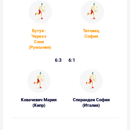
Бутук-
Титовец
Черкез
София
Соня
(Румыния)
6:3
6:1
Ковачевич Мария
Сперандеи София
(Кипр)
(Италия)