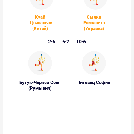
Куай
Сылка
Цзянаньси
Елизавета
(Китай)
(Украина)
2:6
6:2
10:6
Бутук-Черкез Соня
Титовец София
(Румыния)