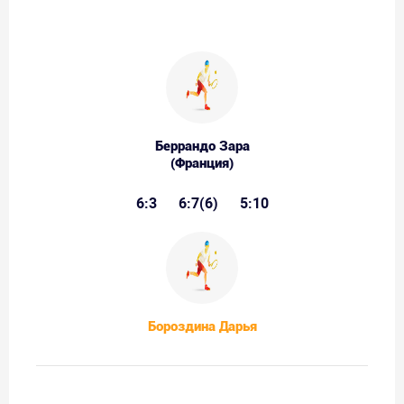
Беррандо Зара
(Франция)
6:3
6:7(6)
5:10
Бороздина Дарья