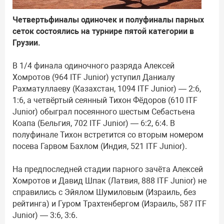
Четвертьфиналы одиночек и полуфиналы парных
сеток состоялись на турнире пятой категории в
Грузии.
В 1/4 финала одиночного разряда Алексей
Хомротов (964 ITF Junior) уступил Даниалу
Рахматуллаеву (Казахстан, 1094 ITF Junior) — 2:6,
1:6, а четвёртый сеянный Тихон Фёдоров (610 ITF
Junior) обыграл посеянного шестым Себастьена
Коапа (Бельгия, 702 ITF Junior) — 6:2, 6:4. В
полуфинале Тихон встретится со вторым номером
посева Гарвом Бахлом (Индия, 521 ITF Junior).
На предпоследней стадии парного зачёта Алексей
Хомротов и Давид Шпак (Латвия, 888 ITF Junior) не
справились с Эйялом Шумиловым (Израиль, без
рейтинга) и Гуром Трахтенбергом (Израиль, 587 ITF
Junior) — 3:6, 3:6.