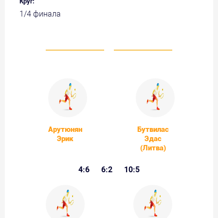
Круг:
1/4 финала
Арутюнян
Бутвилас
Эрик
Эдас
(Литва)
4:6
6:2
10:5