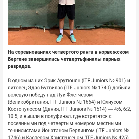
На соревнованиях четвертого ранга в норвежском
Бергене завершились четвертьфиналы парных
разрядов.
В одном из них Эрик Арутюнян (ITF Juniors № 901) и
литовец Эдас Бутвилас (ITF Juniors № 1740) добыли
волевую победу над Луи Флетчером
(Великобритания, ITF Juniors № 1664) и Юлиусом
Костопулосом (Дания, ITF Juniors № 1514) — 4:6, 6:2,
10:5, и вышли в полуфинал, где встретятся с
посеянными под четвертым номером местными
теннисистами Йонатаном Берлингом (ITF Juniors №
1746) и Каспером Христенсеном (ITF Juniors № 425).