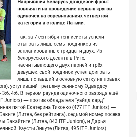
Накрывший Беларусь дождевой фронт
повлиял и на проведение первых кругов
одиночек на соревнованиях четвёртой
категории в столице Латвии.
Так, за 7 сентября теннисисты успели
отыграть лишь семь поединков из
запланированных тридцати двух. Из
белорусского десанта в Риге,
насчитывающего двух парней и трёх
девушек, свой поединок успел доиграть
лишь попавший в основную сетку на правах
iors), уступивший третьему сеянному Эдвардсу
 3:6, 4:6. В первом раунде одиночного разряда ещё
F Juniors) — против обладателя "уайлд-кард"
нная пятой Екатерина Тихонко (477 ITF Juniors) —
ките (Литва, без рейтинга), седьмой номер посева
ы Бакайтите (Литва, 843 ITF Juniors), и Дарья
еянной Фаусты Зикуте (Литва, 495 ITF Juniors).