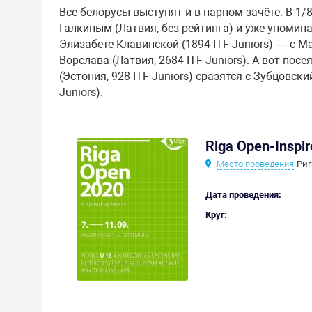
Все белорусы выступят и в парном зачёте. В 1
Галкиным (Латвия, без рейтинга) и уже упомин
Элизабете Клавинской (1894 ITF Juniors) — с М
Ворслава (Латвия, 2684 ITF Juniors). А вот по
(Эстония, 928 ITF Juniors) сразятся с Зубцовск
Juniors).
Riga Open-Inspir
Место проведения
Риг
Дата проведения:
Круг: