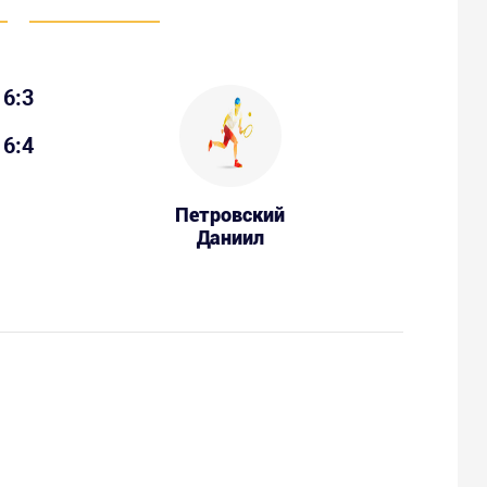
6:3
6:4
Петровский
Даниил