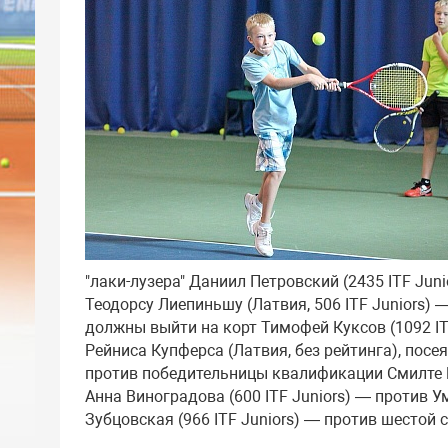
"лаки-лузера" Даниил Петровский (2435 ITF Jun
Теодорсу Лиепиньшу (Латвия, 506 ITF Juniors) —
должны выйти на корт Тимофей Куксов (1092 IT
Рейниса Купферса (Латвия, без рейтинга), посея
против победительницы квалификации Смилте Ба
Анна Виноградова (600 ITF Juniors) — против Ум
Зубцовская (966 ITF Juniors) — против шестой с