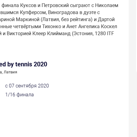
/8 финала Куксов и Петровский сыграют с Николаем
авшимся Купферсом, Виноградова в дуэте с
ариной Маркиной (Латвия, без рейтинга) и Дартой
сеянные четвёртыми Тихонко и Анет Ангелика Коскел
ий и Викторией Клеер Клийманд (Эстония, 1280 ITF
ed by tennis 2020
а, Латвия
с 07 сентября 2020
1/16 финала