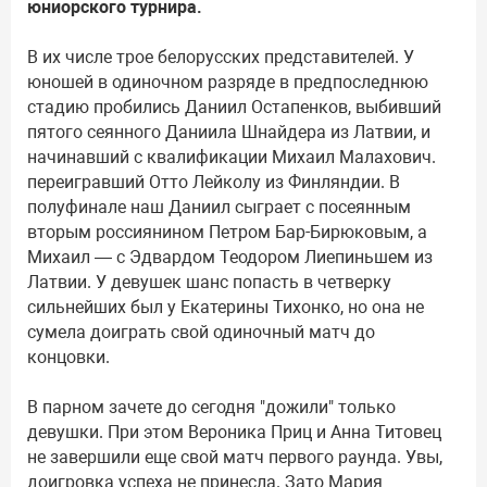
юниорского турнира.
В их числе трое белорусских представителей. У
юношей в одиночном разряде в предпоследнюю
стадию пробились Даниил Остапенков, выбивший
пятого сеянного Даниила Шнайдера из Латвии, и
начинавший с квалификации Михаил Малахович.
переигравший Отто Лейколу из Финляндии. В
полуфинале наш Даниил сыграет с посеянным
вторым россиянином Петром Бар-Бирюковым, а
Михаил — с Эдвардом Теодором Лиепиньшем из
Латвии. У девушек шанс попасть в четверку
сильнейших был у Екатерины Тихонко, но она не
сумела доиграть свой одиночный матч до
концовки.
В парном зачете до сегодня "дожили" только
девушки. При этом Вероника Приц и Анна Титовец
не завершили еще свой матч первого раунда. Увы,
доигровка успеха не принесла. Зато Мария