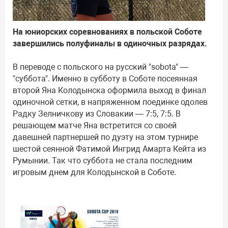
На юниорских соревнованиях в польской Соботе
завершились полуфиналы в одиночных разрядах.
В переводе с польского на русский "sobota" —
"суббота". Именно в субботу в Соботе посеянная
второй Яна Колодынска оформила выход в финал
одиночной сетки, в напряженном поединке одолев
Радку Зелничкову из Словакии — 7:5, 7:5. В
решающем матче Яна встретится со своей
давешней партнершей по дуэту на этом турнире
шестой сеянной Фатимой Ингрид Амарта Кейта из
Румынии. Так что суббота не стала последним
игровым днем для Колодынской в Соботе.