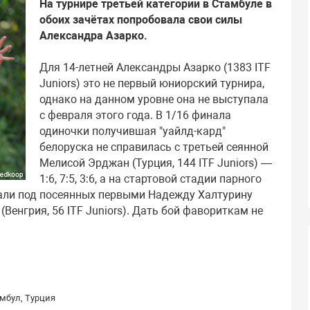
На турнире третьей категории в Стамбуле в
обоих зачётах попробовала свои силы
Александра Азарко.
Для 14-летней Александры Азарко (1383 ITF
Juniors) это не первый юниорский турнира,
однако на данном уровне она не выступала
с февраля этого года. В 1/16 финала
одиночки получившая "уайлд-кард"
белоруска не справилась с третьей сеянной
Мелисой Эрджан (Турция, 144 ITF Juniors) —
1:6, 7:5, 3:6, а на стартовой стадии парного
пали под посеянных первыми Надежду Халтурину
 (Венгрия, 56 ITF Juniors). Дать бой фавориткам не
мбул, Турция