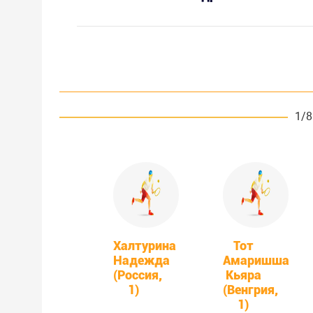
1/8
Халтурина
Тот
Надежда
Амаришша
(Россия,
Кьяра
1)
(Венгрия,
1)