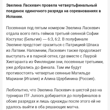
Эвелина Ласкевич провела четвертьфинальный
поединок одиночного разряда на соревнованиях в
Испании.
Посеянная под пятым номером Эвелина Ласкевич
отдала всего пять геймов третьей сеянной Софии
Костулас (Бельгия) — 6:3, 6:2. В полуфинале
Эвелине предстоит сразиться с Патрицией Шпака
из Латвии. Напомним, Ласкевич также продолжает
выступать и в парной сетке, где вместе с Лаурой
Хиетаранта из Финляндии они, посеянные третьими,
уже добрались до финала. Там им будут
противостоять четвертые сеянные Матильде
Мариани (Италия) и Алина Щербинина (Россия).
Любопытно, что Эвелина Ласкевич в шестой раз на
турнирах ITF Juniors добирается до полуфиналов в
обоих разрядах и лишь однажды после этого ей не
удалось выйти в оба решающих матча.