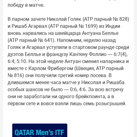
победу в матче.
В парном зачете Николай Голяк (ATP парный № 828)
и Ришаб Агарвал (ATP парный № 1699) из Индии
вновь нарвались на швейцарца Антуана Беллье
(ATP парный № 641). Напомним, неделю назад
Голяк и Агарвал уступили в стартовом раунде среди
дуэтов Беллье и французу Кантену Фоллио — 6:7(4),
6:4, 5:10. На этой неделе Антуан сменил напарника и
вместе с Карлом Фрибергом (Швеция, ATP парный
№ 816) они получили третий номер посева. В
длившемся менее часа матче у Николая и Ришаба
особых шансов не было — 0:6, 4:6. За всю встречу
они не заработали ни одного брейкпоинта, а в
первом сете и вовсе взяли лишь семь розыгрышей.