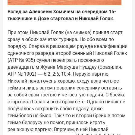
Вслед за Алексеем Хомичем на очередном 15-
тысячнике в Дохе стартовал и Николай Голяк.
При этом Николай Голяк (на снимке) принял старт
сразу в обоих зачетах турнира. Но обо всем по
порядку. Сперва в решающем раунде квалификации
одиночного разряда второй сеянный Николай Голяк
(ATP № 935) сумел переиграть посеянного
двенадцатым Жуана Маркуша Нушдеу (Бразилия,
ATP № 1902) — 6:2, 2:6, 10:4. Первую партию
Николай начал очень хорошо, сходу взяв четыре
гейма и лишь затем позволил сопернику оставить
за собой свои третью и четвертую подачи. С брейка
стартовал Голяк и во втором сете. Однако никак не
получалось сохранить свою подачу, даже
геймболов не было. Так что и второй брейк в пятом
гейме белорусу не помог, пришлось играть
решающую партию. Впрочем, в ней Николай