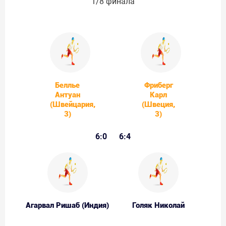
1/8 финала
Беллье
Фриберг
Антуан
Карл
(Швейцария,
(Швеция,
3)
3)
6:0
6:4
Агарвал Ришаб (Индия)
Голяк Николай