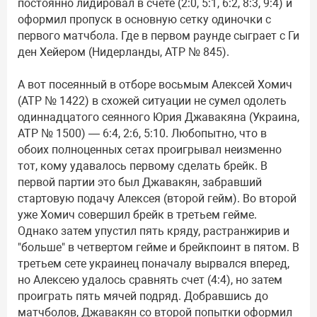
постоянно лидировал в счете (2:0, 5:1, 6:2, 8:3, 9:4) и
оформил пропуск в основную сетку одиночки с
первого матчбола. Где в первом раунде сыграет с Ги
ден Хейером (Нидерланды, ATP № 845).
А вот посеянный в отборе восьмым Алексей Хомич
(ATP № 1422) в схожей ситуации не сумел одолеть
одиннадцатого сеянного Юрия Джавакяна (Украина,
ATP № 1500) — 6:4, 2:6, 5:10. Любопытно, что в
обоих полноценных сетах проигрывал неизменно
тот, кому удавалось первому сделать брейк. В
первой партии это был Джавакян, забравший
стартовую подачу Алексея (второй гейм). Во второй
уже Хомич совершил брейк в третьем гейме.
Однако затем упустил пять кряду, растранжирив и
"больше" в четвертом гейме и брейкпоинт в пятом. В
третьем сете украинец поначалу вырвался вперед,
но Алексею удалось сравнять счет (4:4), но затем
проиграть пять мячей подряд. Добравшись до
матчболов, Джавакян со второй попытки оформил