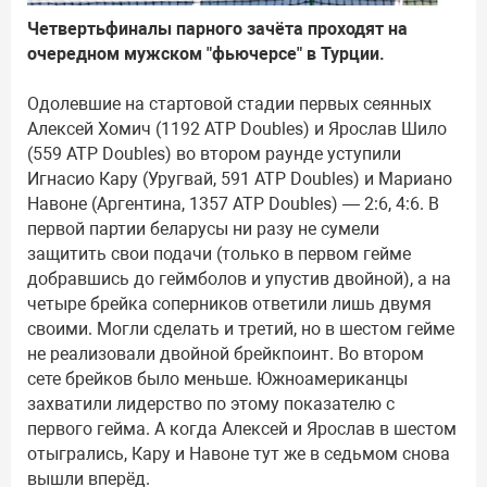
Четвертьфиналы парного зачёта проходят на
очередном мужском "фьючерсе" в Турции.
Одолевшие на стартовой стадии первых сеянных
Алексей Хомич (1192 ATP Doubles) и Ярослав Шило
(559 ATP Doubles) во втором раунде уступили
Игнасио Кару (Уругвай, 591 ATP Doubles) и Мариано
Навоне (Аргентина, 1357 ATP Doubles) — 2:6, 4:6. В
первой партии беларусы ни разу не сумели
защитить свои подачи (только в первом гейме
добравшись до геймболов и упустив двойной), а на
четыре брейка соперников ответили лишь двумя
своими. Могли сделать и третий, но в шестом гейме
не реализовали двойной брейкпоинт. Во втором
сете брейков было меньше. Южноамериканцы
захватили лидерство по этому показателю с
первого гейма. А когда Алексей и Ярослав в шестом
отыгрались, Кару и Навоне тут же в седьмом снова
вышли вперёд.