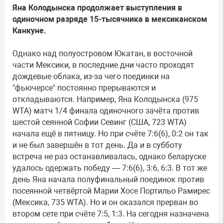
Яна Колодынска продолжает выступления в
одиночном разряде 15-тысячника в мексиканском
Канкуне.
Однако над полуостровом Юкатан, в восточной
части Мексики, в последние дни часто проходят
дождевые облака, из-за чего поединки на
"фьючерсе" постоянно прерываются и
откладываются. Например, Яна Колодынска (975
WTA) матч 1/4 финала одиночного зачёта против
шестой сеянной Софии Севинг (США, 723 WTA)
начала ещё в пятницу. Но при счёте 7:6(6), 0:2 он так
и не был завершён в тот день. Да и в субботу
встреча не раз останавливалась, однако беларуске
удалось одержать победу — 7:6(6), 3:6, 6:3. В тот же
день Яна начала полуфинальный поединок против
посеянной четвёртой Марии Хосе Портильо Рамирес
(Мексика, 735 WTA). Но и он оказался прерван во
втором сете при счёте 7:5, 1:3. На сегодня назначена