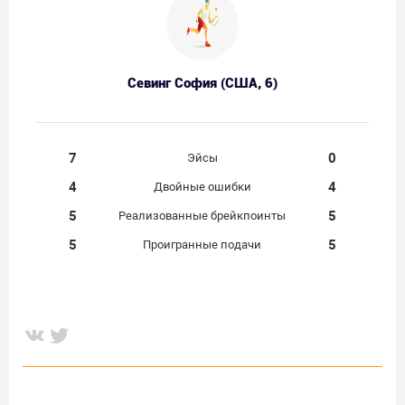
Севинг София (США, 6)
7
0
Эйсы
4
4
Двойные ошибки
5
5
Реализованные брейкпоинты
5
5
Проигранные подачи