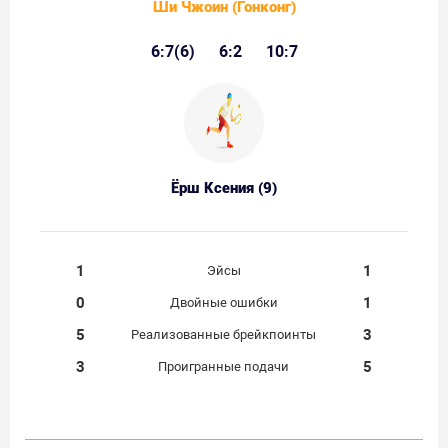
Ши Чжоин (Гонконг)
6:7(6)
6:2
10:7
Ёрш Ксения (9)
1
1
Эйсы
0
1
Двойные ошибки
5
3
Реализованные брейкпоинты
3
5
Проигранные подачи