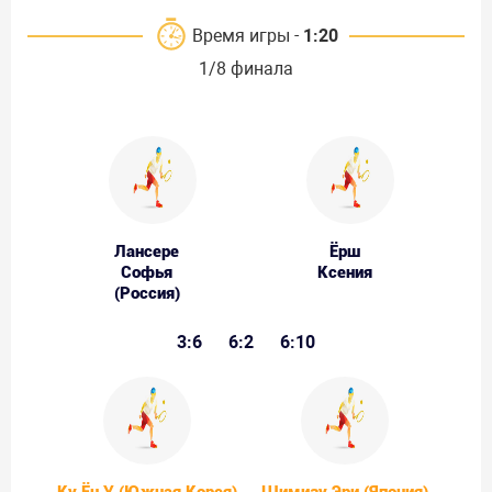
Время игры -
1:20
1/8 финала
Лансере
Ёрш
Софья
Ксения
(Россия)
3:6
6:2
6:10
Ку Ён У (Южная Корея)
Шимизу Эри (Япония)