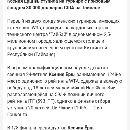
Ксения Ёрш выступила на турнире с призовым
фондом 30 000 долларов США на Тайване.
Первый из двух кряду женских турниров, имеющих
категорию W35, проходит на хардовых кортах
теннисного центра "Тайбэй" в одноимённом 2,5-
миллионном городе, являющемся столице и
крупнейшим населённым пунктом Китайской
Республики (Тайваня).
В первом квалификационном раунде девятая
сеянная 24-летняя
Ксения Ёрш
, занимающая 1248-е
место одиночного рейтинга WTA, одержала волевую
победу над 18-летней малайзийкой Нао Фанг-Зии,
располагающейся на 593-й позиции личного
рейтинга ITF (593 ITF), однако в финале отбора
уступила 20-летней Ши Чжоин (1055 ITF) из
Гонконга.
В 1/8 финала среди дуэтов
Ксения Ёрш
,