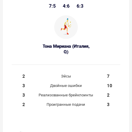
7:5
4:6
6:3
Тона Мириана (Италия,
Q)
2
7
Эйсы
3
10
Двойные ошибки
3
2
Реализованные брейкпоинты
2
3
Проигранные подачи