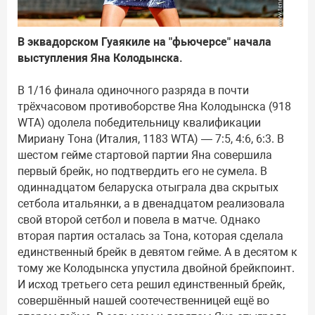
В эквадорском Гуаякиле на "фьючерсе" начала
выступления Яна Колодынска.
В 1/16 финала одиночного разряда в почти
трёхчасовом противоборстве Яна Колодынска (918
WTA) одолела победительницу квалификации
Мириану Тона (Италия, 1183 WTA) — 7:5, 4:6, 6:3. В
шестом гейме стартовой партии Яна совершила
первый брейк, но подтвердить его не сумела. В
одиннадцатом беларуска отыграла два скрытых
сетбола итальянки, а в двенадцатом реализовала
свой второй сетбол и повела в матче. Однако
вторая партия осталась за Тона, которая сделала
единственный брейк в девятом гейме. А в десятом к
тому же Колодынска упустила двойной брейкпоинт.
И исход третьего сета решил единственный брейк,
совершённый нашей соотечественницей ещё во