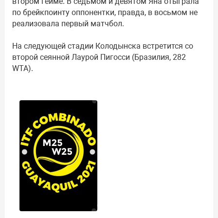
втором гейме. В седьмом и девятом Яна отыграла
по брейкпоинту оппонентки, правда, в восьмом не
реализовала первый матчбол.
На следующей стадии Колодынска встретится со
второй сеянной Лаурой Пигосси (Бразилия, 282
WTA).