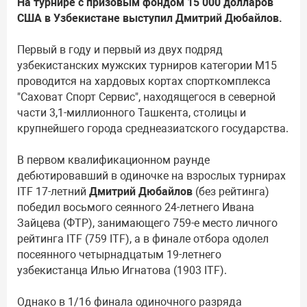
На турнире с призовым фондом 15 000 долларов
США в Узбекистане выступил Дмитрий Дюбайлов.
Первый в году и первый из двух подряд
узбекистанских мужских турниров категории M15
проводится на хардовых кортах спорткомплекса
"Саховат Спорт Сервис", находящегося в северной
части 3,1-миллионного Ташкента, столицы и
крупнейшего города среднеазиатского государства.
В первом квалификационном раунде
дебютировавший в одиночке на взрослых турнирах
ITF 17-летний
Дмитрий Дюбайлов
(без рейтинга)
победил восьмого сеянного 24-летнего Ивана
Зайцева (ФТР), занимающего 759-е место личного
рейтинга ITF (759 ITF), а в финале отбора одолел
посеянного четырнадцатым 19-летнего
узбекистанца Илью Игнатова (1903 ITF).
Однако в 1/16 финала одиночного разряда