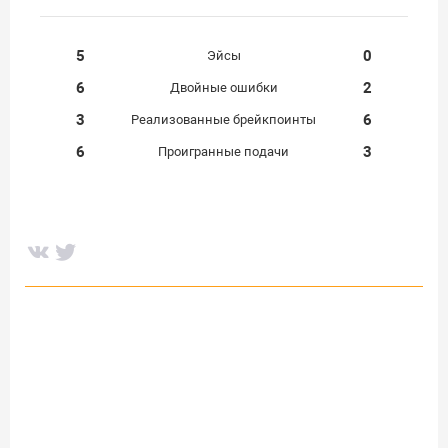
5
0
Эйсы
6
2
Двойные ошибки
3
6
Реализованные брейкпоинты
6
3
Проигранные подачи