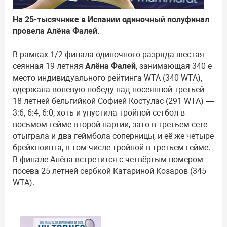
На 25-тысячнике в Испании одиночный полуфинал
провела Алёна Фалей.
В рамках 1/2 финала одиночного разряда шестая
сеянная 19-летняя
Алёна Фалей
, занимающая 340-е
место индивидуального рейтинга WTA (340 WTA),
одержала волевую победу над посеянной третьей
18-летней бельгийкой Софией Костулас (291 WTA) —
3:6, 6:4, 6:0, хоть и упустила тройной сетбол в
восьмом гейме второй партии, зато в третьем сете
отыграла и два геймбола соперницы, и её же четыре
брейкпоинта, в том числе тройной в третьем гейме.
В финале Алёна встретится с четвёртым номером
посева 25-летней сербкой Катариной Козаров (345
WTA).